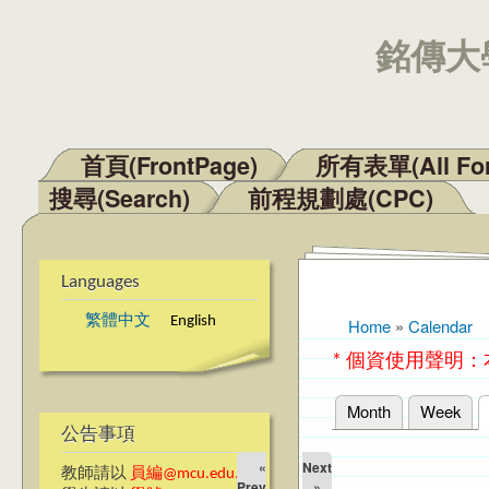
銘傳大學
首頁(FrontPage)
所有表單(All Fo
Main menu
搜尋(Search)
前程規劃處(CPC)
Languages
繁體中文
English
Home
»
Calendar
You are here
* 個資使用聲明
Month
Week
Primary tabs
公告事項
«
Next
教師請以
員編@mcu.edu.tw
Prev
»