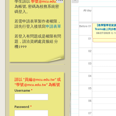
學生請以
學號@mcu.edu.tw
為帳號, 密碼為校務系統密
All day
碼登入。
若需申請表單製作者權限，
【人智系】銘傳大
【教學暨學習資源
【資網處】efor
我愛銘傳我愛養樂
【財務處】工讀
【財
11
11
11
【學
Before 01
請先行登入後填寫
申請表單
Teams線上同步教師教學
整合系統～表單製
校區)
08/24/2025
11/12/2021
11/1
04/1
02/0
03/0
07/1
to
to
0
07/31/2027
08/27/2025
03/27/2013
09/02/2019
to
to
to
1
若登入有問題或是權限有問
12/31/2027
09/30/2025
01
題，請洽資網處資服組 分
機1999
02
03
04
請以 "員編@mcu.edu.tw" 或
"學號@mcu.edu.tw" 為帳號
05
Username
*
06
Password
*
07