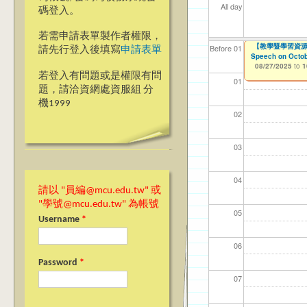
All day
碼登入。
若需申請表單製作者權限，
【人智系】銘傳大
【教學暨學習資源中心
【資網處】efo
我愛銘傳我愛養樂
【財務處】工讀
Before 01
請先行登入後填寫
申請表單
Speech on Octob
者申請
08/24/2025
09/02/2019
11/12/2021
to
to
to
0
08/27/2025
to
1
03/27/2013
to
若登入有問題或是權限有問
01
題，請洽資網處資服組 分
機1999
02
03
04
請以 "員編@mcu.edu.tw" 或
"學號@mcu.edu.tw" 為帳號
05
Username
*
06
Password
*
07