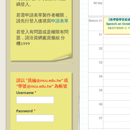
All day
碼登入。
若需申請表單製作者權限，
【人智系】銘傳大
【教學暨學習資源中心
【資網處】efo
我愛銘傳我愛養樂
【財務處】工讀
Before 01
請先行登入後填寫
申請表單
Speech on Octob
者申請
08/24/2025
09/02/2019
11/12/2021
to
to
to
0
08/27/2025
to
1
03/27/2013
to
若登入有問題或是權限有問
01
題，請洽資網處資服組 分
機1999
02
03
04
請以 "員編@mcu.edu.tw" 或
"學號@mcu.edu.tw" 為帳號
05
Username
*
06
Password
*
07