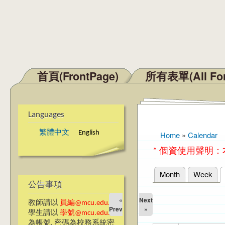
首頁(FrontPage)
所有表單(All Fo
Main menu
Languages
繁體中文
English
Home
»
Calendar
You are here
* 個資使用聲明
Month
Week
Primary tabs
公告事項
«
Next
教師請以
員編@mcu.edu.tw
Prev
»
學生請以
學號@mcu.edu.tw
為帳號, 密碼為校務系統密