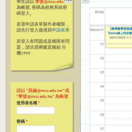
學生請以
學號@mcu.edu.tw
為帳號, 密碼為校務系統密
All day
碼登入。
若需申請表單製作者權限，
【人智系】銘傳大
【教學暨學習資源
【資網處】efor
我愛銘傳我愛養樂
【財務處】工讀
【財
11
11
11
【學
Before 01
請先行登入後填寫
申請表單
Teams線上同步教師教學
整合系統～表單製
校區)
08/24/2025
11/12/2021
11/1
04/1
02/0
03/0
07/1
to
to
0
07/31/2027
08/27/2025
03/27/2013
09/02/2019
to
to
to
1
若登入有問題或是權限有問
12/31/2027
09/30/2025
01
題，請洽資網處資服組 分
機1999
02
03
04
請以 "員編@mcu.edu.tw" 或
"學號@mcu.edu.tw" 為帳號
05
使用者名稱
*
06
密碼
*
07