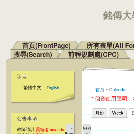
銘傳大學
首頁(FrontPage)
所有表單(All Fo
主選單
搜尋(Search)
前程規劃處(CPC)
語言
繁體中文
English
首頁
»
Calendar
您在這裡
* 個資使用聲明
月份
Week
主要索引標籤
公告事項
«
Next
教師請以
員編@mcu.edu.tw
Prev
»