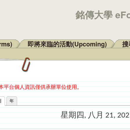
銘傳大學 eF
rms)
即將來臨的活動(Upcoming)
搜尋
：本平台個人資訊僅供承辦單位使用。
日
(作用中頁籤)
年
星期四, 八月 21, 202