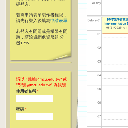
All day
碼登入。
若需申請表單製作者權限，
【教學暨學習資源中心
【教學暨學習資源中心
【資網處】efo
我愛銘傳我愛養樂
【財務處】工讀
Before 01
請先行登入後填寫
申請表單
Implementation 
Implementation 
者申請
09/02/2019
11/12/2021
to
to
08/21/2025
08/21/2025
to
to
1
1
03/27/2013
to
若登入有問題或是權限有問
01
題，請洽資網處資服組 分
機1999
02
03
04
請以 "員編@mcu.edu.tw" 或
"學號@mcu.edu.tw" 為帳號
05
使用者名稱
*
06
密碼
*
07