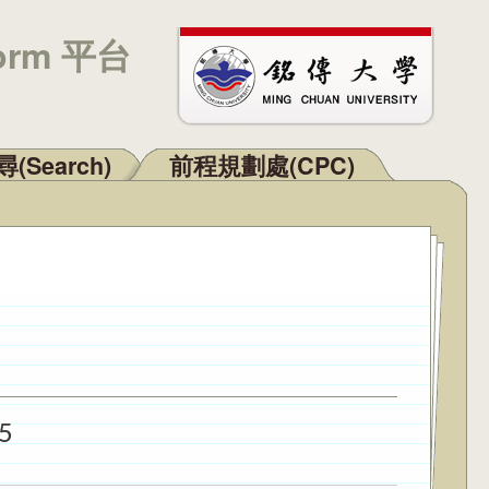
orm 平台
(Search)
前程規劃處(CPC)
5