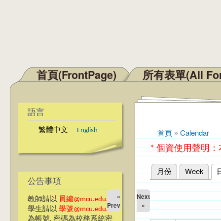
首頁(FrontPage)
所有表單(All Fo
主選單
語言
繁體中文
English
首頁
»
Calendar
您在這裡
* 個資使用聲明
月份
Week
主要索引標籤
公告事項
«
Next
教師請以
員編@mcu.edu.tw
Prev
»
學生請以
學號@mcu.edu.tw
為帳號, 密碼為校務系統密