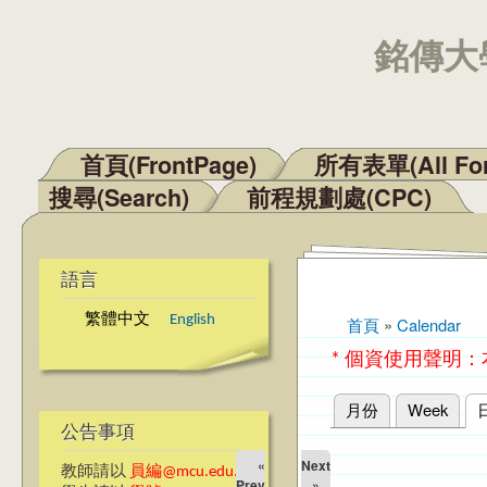
銘傳大學
首頁(FrontPage)
所有表單(All Fo
主選單
搜尋(Search)
前程規劃處(CPC)
語言
繁體中文
English
首頁
»
Calendar
您在這裡
* 個資使用聲明
月份
Week
主要索引標籤
公告事項
«
Next
教師請以
員編@mcu.edu.tw
Prev
»