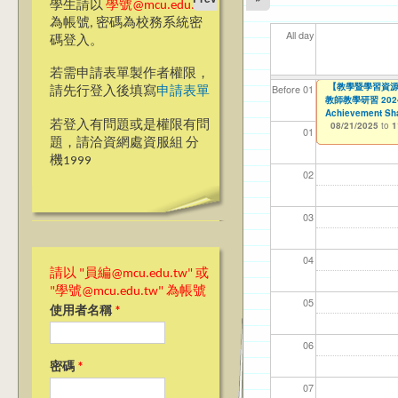
學生請以
學號@mcu.edu.tw
為帳號, 密碼為校務系統密
All day
碼登入。
若需申請表單製作者權限，
【教學暨學習資源
【教學暨學習資源
【資網處】efor
我愛銘傳我愛養樂
【財務處】工讀
【財
11
11
11
Before 01
請先行登入後填寫
申請表單
教師教學研習 2024-25
教師教學研習 2024-25
整合系統～表單製
校區)
11/12/2021
11/1
04/1
02/0
03/0
to
07/31/2027
Achievement Sha
Achievement Sha
03/27/2013
09/02/2019
to
to
若登入有問題或是權限有問
08/21/2025
08/21/2025
12/31/2027
09/30/2025
to
to
1
1
01
題，請洽資網處資服組 分
機1999
02
03
04
請以 "員編@mcu.edu.tw" 或
"學號@mcu.edu.tw" 為帳號
05
使用者名稱
*
06
密碼
*
07