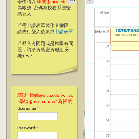
學生請以
學號@mcu.edu.tw
為帳號, 密碼為校務系統密
All day
碼登入。
若需申請表單製作者權限，
【教學暨學習資源中
【教學暨學習資源
【資網處】efor
我愛銘傳我愛養樂
【財務處】工讀
【財
11
11
11
Before 01
請先行登入後填寫
申請表單
Requirement App
整合系統～表單製
校區)
08/19/2025
11/12/2021
11/1
04/1
02/0
03/0
to
to
0
08/19/2025
07/31/2027
to
0
03/27/2013
09/02/2019
to
to
若登入有問題或是權限有問
12/31/2027
09/30/2025
01
題，請洽資網處資服組 分
機1999
02
03
04
請以 "員編@mcu.edu.tw" 或
"學號@mcu.edu.tw" 為帳號
05
Username
*
06
Password
*
07