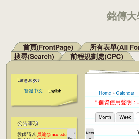
銘傳大學
首頁(FrontPage)
所有表單(All Fo
Main menu
搜尋(Search)
前程規劃處(CPC)
Languages
繁體中文
English
Home
»
Calendar
You are here
* 個資使用聲明
Month
Week
Primary tabs
公告事項
«
Next
教師請以
員編@mcu.edu.tw
Prev
»