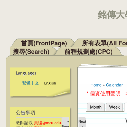
銘傳大學
首頁(FrontPage)
所有表單(All Fo
Main menu
搜尋(Search)
前程規劃處(CPC)
Languages
繁體中文
English
Home
»
Calendar
You are here
* 個資使用聲明
Month
Week
Primary tabs
公告事項
«
Next
教師請以
員編@mcu.edu.tw
Prev
»