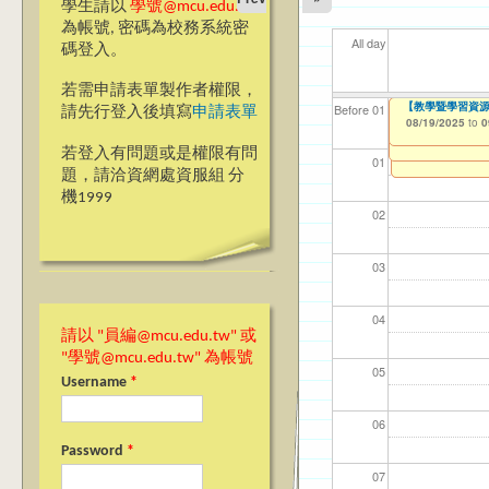
學生請以
學號@mcu.edu.tw
為帳號, 密碼為校務系統密
All day
碼登入。
若需申請表單製作者權限，
【教學暨學習資源中
【教學暨學習資源
【資網處】efor
我愛銘傳我愛養樂
【財務處】工讀
【財
11
11
11
Before 01
請先行登入後填寫
申請表單
Requirement App
整合系統～表單製
校區)
08/19/2025
11/12/2021
11/1
04/1
02/0
03/0
to
to
0
08/19/2025
07/31/2027
to
0
03/27/2013
09/02/2019
to
to
若登入有問題或是權限有問
12/31/2027
09/30/2025
01
題，請洽資網處資服組 分
機1999
02
03
04
請以 "員編@mcu.edu.tw" 或
"學號@mcu.edu.tw" 為帳號
05
Username
*
06
Password
*
07