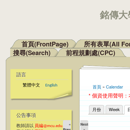
銘傳大學
首頁(FrontPage)
所有表單(All Fo
主選單
搜尋(Search)
前程規劃處(CPC)
語言
繁體中文
English
首頁
»
Calendar
您在這裡
* 個資使用聲明
月份
Week
主要索引標籤
公告事項
«
Next
教師請以
員編@mcu.edu.tw
Prev
»