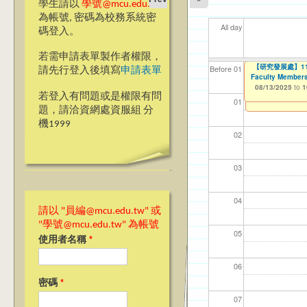
學生請以
學號@mcu.edu.tw
為帳號, 密碼為校務系統密
All day
碼登入。
若需申請表單製作者權限，
2025『發現銘
【研究發展處】114
【資網處】efor
我愛銘傳我愛養樂
【財務處】工讀
【財
11
11
11
Before 01
請先行登入後填寫
申請表單
Faculty Members
整合系統～表單製
校區)
08/08/2025
11/12/2021
11/1
04/1
02/0
03/0
to
to
1
07/31/2027
08/13/2025
03/27/2013
09/02/2019
to
to
to
1
若登入有問題或是權限有問
12/31/2027
09/30/2025
01
題，請洽資網處資服組 分
機1999
02
03
04
請以 "員編@mcu.edu.tw" 或
"學號@mcu.edu.tw" 為帳號
05
使用者名稱
*
06
密碼
*
07