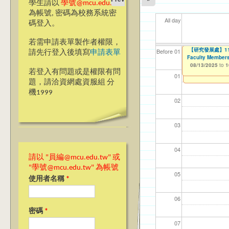
學生請以
學號@mcu.edu.tw
為帳號, 密碼為校務系統密
All day
碼登入。
若需申請表單製作者權限，
2025『發現銘
【研究發展處】114
【資網處】efor
我愛銘傳我愛養樂
【財務處】工讀
【財
11
11
11
Before 01
請先行登入後填寫
申請表單
Faculty Members
整合系統～表單製
校區)
08/08/2025
11/12/2021
11/1
04/1
02/0
03/0
to
to
1
07/31/2027
08/13/2025
03/27/2013
09/02/2019
to
to
to
1
若登入有問題或是權限有問
12/31/2027
09/30/2025
01
題，請洽資網處資服組 分
機1999
02
03
04
請以 "員編@mcu.edu.tw" 或
"學號@mcu.edu.tw" 為帳號
05
使用者名稱
*
06
密碼
*
07