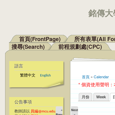
銘傳大學
首頁(FrontPage)
所有表單(All Fo
主選單
搜尋(Search)
前程規劃處(CPC)
語言
繁體中文
English
首頁
»
Calendar
您在這裡
* 個資使用聲明
月份
Week
主要索引標籤
公告事項
«
Next
教師請以
員編@mcu.edu.tw
Prev
»