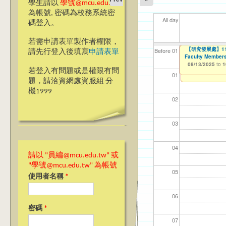
學生請以
學號@mcu.edu.tw
為帳號, 密碼為校務系統密
All day
碼登入。
若需申請表單製作者權限，
2025『發現銘
【研究發展處】114
【資網處】efor
我愛銘傳我愛養樂
【財務處】工讀
【財
11
11
11
Before 01
請先行登入後填寫
申請表單
Faculty Members
整合系統～表單製
校區)
08/08/2025
11/12/2021
11/1
04/1
02/0
03/0
to
to
1
07/31/2027
08/13/2025
03/27/2013
09/02/2019
to
to
to
1
若登入有問題或是權限有問
12/31/2027
09/30/2025
01
題，請洽資網處資服組 分
機1999
02
03
04
請以 "員編@mcu.edu.tw" 或
"學號@mcu.edu.tw" 為帳號
05
使用者名稱
*
06
密碼
*
07