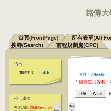
銘傳大學
首頁(FrontPage)
所有表單(All Fo
主選單
搜尋(Search)
前程規劃處(CPC)
語言
繁體中文
English
首頁
»
Calendar
您在這裡
* 個資使用聲明
月份
Week
主要索引標籤
公告事項
«
Next
教師請以
員編@mcu.edu.tw
Prev
»