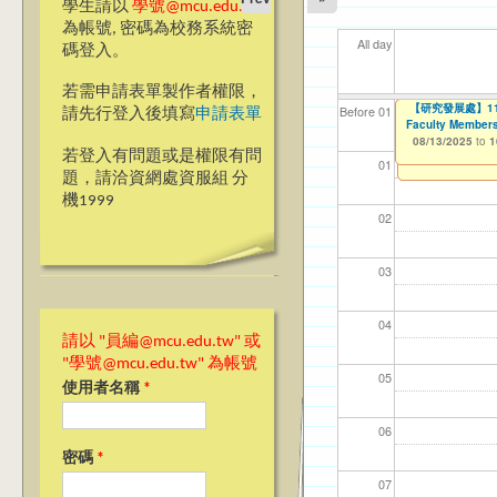
學生請以
學號@mcu.edu.tw
為帳號, 密碼為校務系統密
All day
碼登入。
若需申請表單製作者權限，
2025『發現銘
【研究發展處】114
【資網處】efor
我愛銘傳我愛養樂
【財務處】工讀
【財
11
11
11
Before 01
請先行登入後填寫
申請表單
Faculty Members
整合系統～表單製
校區)
08/08/2025
11/12/2021
11/1
04/1
02/0
03/0
to
to
1
07/31/2027
08/13/2025
03/27/2013
09/02/2019
to
to
to
1
若登入有問題或是權限有問
12/31/2027
09/30/2025
01
題，請洽資網處資服組 分
機1999
02
03
04
請以 "員編@mcu.edu.tw" 或
"學號@mcu.edu.tw" 為帳號
05
使用者名稱
*
06
密碼
*
07