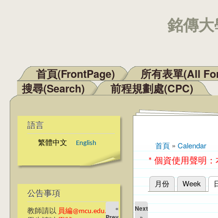
銘傳大學
首頁(FrontPage)
所有表單(All Fo
主選單
搜尋(Search)
前程規劃處(CPC)
語言
繁體中文
English
首頁
»
Calendar
您在這裡
* 個資使用聲明
月份
Week
主要索引標籤
公告事項
«
Next
教師請以
員編@mcu.edu.tw
Prev
»