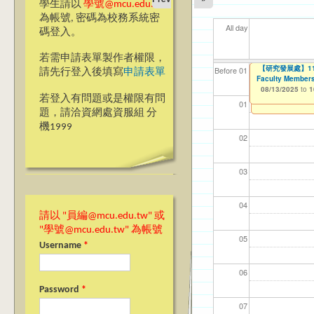
學生請以
學號@mcu.edu.tw
為帳號, 密碼為校務系統密
All day
碼登入。
若需申請表單製作者權限，
2025『發現銘
【研究發展處】114
【資網處】efor
我愛銘傳我愛養樂
【財務處】工讀
【財
11
11
11
Before 01
請先行登入後填寫
申請表單
Faculty Members
整合系統～表單製
校區)
08/08/2025
11/12/2021
11/1
04/1
02/0
03/0
to
to
1
07/31/2027
08/13/2025
03/27/2013
09/02/2019
to
to
to
1
若登入有問題或是權限有問
12/31/2027
09/30/2025
01
題，請洽資網處資服組 分
機1999
02
03
04
請以 "員編@mcu.edu.tw" 或
"學號@mcu.edu.tw" 為帳號
05
Username
*
06
Password
*
07