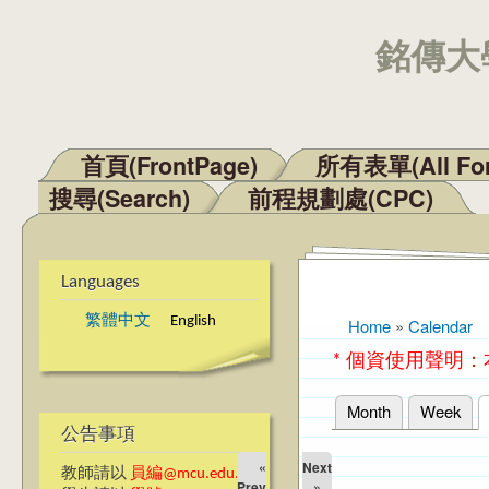
銘傳大學
首頁(FrontPage)
所有表單(All Fo
Main menu
搜尋(Search)
前程規劃處(CPC)
Languages
繁體中文
English
Home
»
Calendar
You are here
* 個資使用聲明
Month
Week
Primary tabs
公告事項
«
Next
教師請以
員編@mcu.edu.tw
Prev
»