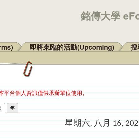
銘傳大學 eF
rms)
即將來臨的活動(Upcoming)
搜尋
：本平台個人資訊僅供承辦單位使用。
日
(作用中頁籤)
年
星期六, 八月 16, 202