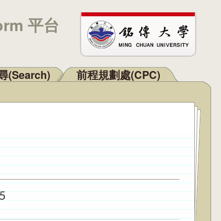
orm 平台
(Search)
前程規劃處(CPC)
5