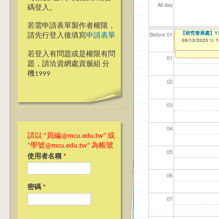
All day
碼登入。
若需申請表單製作者權限，
2025『發現銘
【研究發展處】114學年
【資網處】efo
我愛銘傳我愛養樂
【財務處】工讀
Before 01
請先行登入後填寫
申請表單
者申請
08/08/2025
08/13/2025
09/02/2019
11/12/2021
to
to
to
to
1
1
03/27/2013
to
若登入有問題或是權限有問
01
題，請洽資網處資服組 分
機1999
02
03
04
請以 "員編@mcu.edu.tw" 或
"學號@mcu.edu.tw" 為帳號
05
使用者名稱
*
06
密碼
*
07