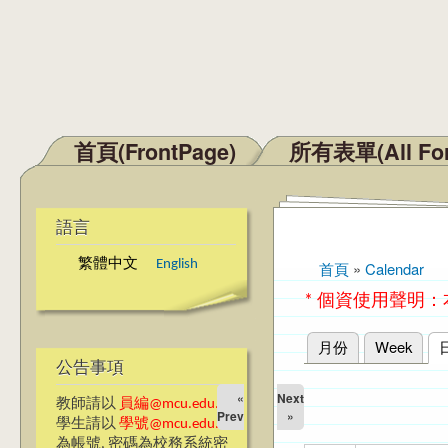
首頁(FrontPage)
所有表單(All Fo
主選單
語言
繁體中文
English
首頁
»
Calendar
您在這裡
* 個資使用聲明
月份
Week
主要索引標籤
公告事項
«
Next
教師請以
員編@mcu.edu.tw
Prev
»
學生請以
學號@mcu.edu.tw
為帳號, 密碼為校務系統密