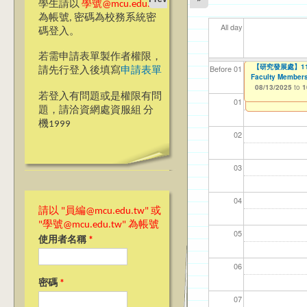
學生請以
學號@mcu.edu.tw
為帳號, 密碼為校務系統密
All day
碼登入。
若需申請表單製作者權限，
2025『發現銘
【研究發展處】114
【資網處】efor
我愛銘傳我愛養樂
【財務處】工讀
【財
11
11
11
Before 01
請先行登入後填寫
申請表單
Faculty Members
整合系統～表單製
校區)
08/08/2025
11/12/2021
11/1
04/1
02/0
03/0
to
to
1
07/31/2027
08/13/2025
03/27/2013
09/02/2019
to
to
to
1
若登入有問題或是權限有問
12/31/2027
09/30/2025
01
題，請洽資網處資服組 分
機1999
02
03
04
請以 "員編@mcu.edu.tw" 或
"學號@mcu.edu.tw" 為帳號
05
使用者名稱
*
06
密碼
*
07