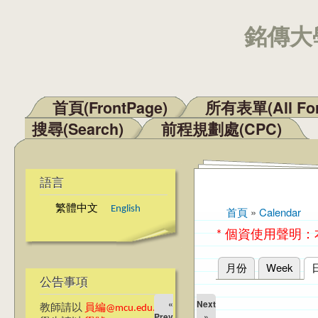
銘傳大學
首頁(FrontPage)
所有表單(All Fo
主選單
搜尋(Search)
前程規劃處(CPC)
語言
繁體中文
English
首頁
»
Calendar
您在這裡
* 個資使用聲明
月份
Week
主要索引標籤
公告事項
«
Next
教師請以
員編@mcu.edu.tw
Prev
»