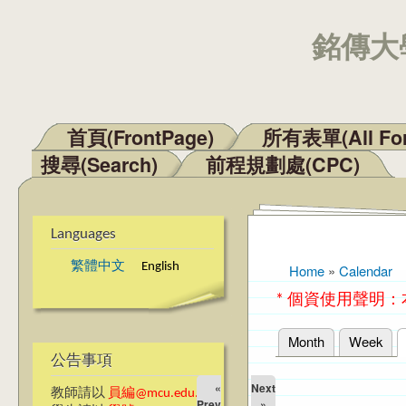
銘傳大學
首頁(FrontPage)
所有表單(All Fo
Main menu
搜尋(Search)
前程規劃處(CPC)
Languages
繁體中文
English
Home
»
Calendar
You are here
* 個資使用聲明
Month
Week
Primary tabs
公告事項
«
Next
教師請以
員編@mcu.edu.tw
Prev
»