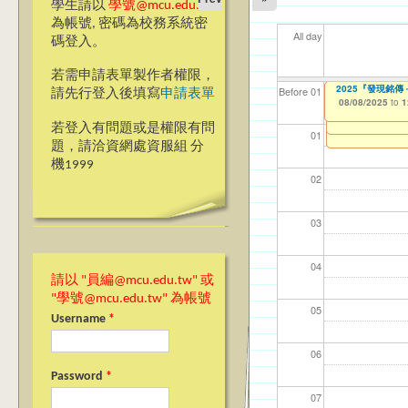
學生請以
學號@mcu.edu.tw
為帳號, 密碼為校務系統密
All day
碼登入。
若需申請表單製作者權限，
【教學暨學習資源中
2025『發現銘
【資網處】efor
我愛銘傳我愛養樂
【財務處】工讀
【財
11
11
11
Before 01
請先行登入後填寫
申請表單
整合系統～表單製
校區)
08/05/2025
08/08/2025
11/12/2021
11/1
04/1
02/0
03/0
to
to
to
1
1
07/31/2027
03/27/2013
09/02/2019
to
to
若登入有問題或是權限有問
12/31/2027
09/30/2025
01
題，請洽資網處資服組 分
機1999
02
03
04
請以 "員編@mcu.edu.tw" 或
"學號@mcu.edu.tw" 為帳號
05
Username
*
06
Password
*
07