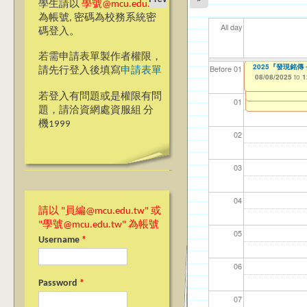
學生請以
學號@mcu.edu.tw
為帳號, 密碼為校務系統密
All day
碼登入。
若需申請表單製作者權限，
【教學暨學習資源中
2025『發現銘
【資網處】efor
我愛銘傳我愛養樂
【財務處】工讀
【財
11
11
11
Before 01
請先行登入後填寫
申請表單
整合系統～表單製
校區)
08/05/2025
08/08/2025
11/12/2021
11/1
04/1
02/0
03/0
to
to
to
1
1
07/31/2027
03/27/2013
09/02/2019
to
to
若登入有問題或是權限有問
12/31/2027
09/30/2025
01
題，請洽資網處資服組 分
機1999
02
03
04
請以 "員編@mcu.edu.tw" 或
"學號@mcu.edu.tw" 為帳號
05
Username
*
06
Password
*
07