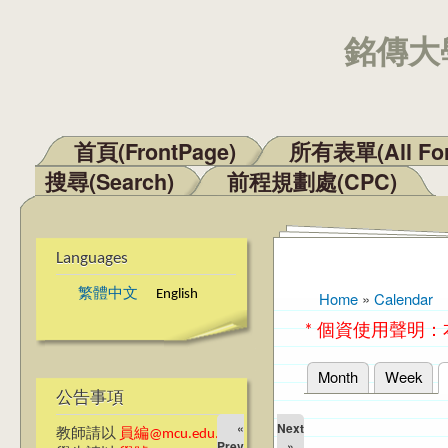
銘傳大學
首頁(FrontPage)
所有表單(All Fo
Main menu
搜尋(Search)
前程規劃處(CPC)
Languages
繁體中文
English
Home
»
Calendar
You are here
* 個資使用聲明
Month
Week
Primary tabs
公告事項
«
Next
教師請以
員編@mcu.edu.tw
Prev
»