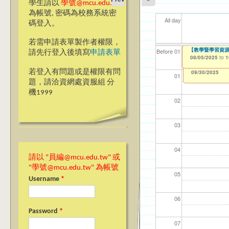
學生請以
學號@mcu.edu.tw
為帳號, 密碼為校務系統密
All day
碼登入。
若需申請表單製作者權限，
CDC【桃園校區】
【教學暨學習資源中
【資網處】efor
我愛銘傳我愛養樂
【財
【財
11
11
Before 01
請先行登入後填寫
申請表單
整合系統～表單製
校區)
08/05/2025
08/05/2025
11/1
11/1
04/1
02/0
to
to
0
1
03/27/2013
09/02/2019
to
to
若登入有問題或是權限有問
12/31/2027
09/30/2025
01
題，請洽資網處資服組 分
機1999
02
03
04
請以 "員編@mcu.edu.tw" 或
"學號@mcu.edu.tw" 為帳號
05
Username
*
06
Password
*
07