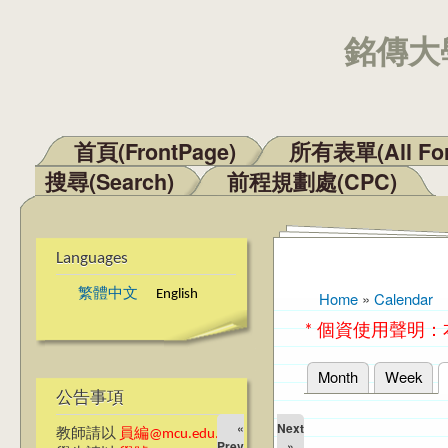
銘傳大學
首頁(FrontPage)
所有表單(All Fo
Main menu
搜尋(Search)
前程規劃處(CPC)
Languages
繁體中文
English
Home
»
Calendar
You are here
* 個資使用聲明
Month
Week
Primary tabs
公告事項
«
Next
教師請以
員編@mcu.edu.tw
Prev
»