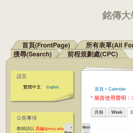
銘傳大學
首頁(FrontPage)
所有表單(All Fo
主選單
搜尋(Search)
前程規劃處(CPC)
語言
繁體中文
English
首頁
»
Calendar
您在這裡
* 個資使用聲明
月份
Week
主要索引標籤
公告事項
«
Next
教師請以
員編@mcu.edu.tw
Prev
»