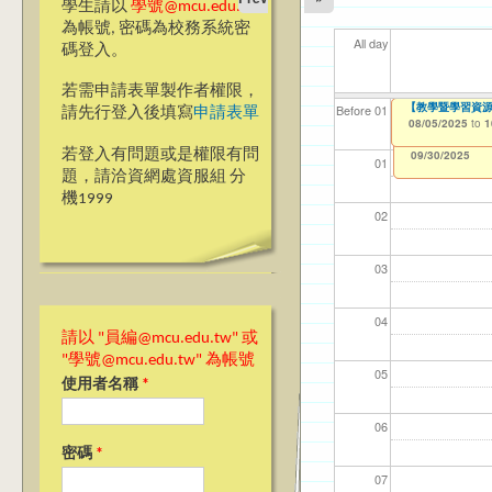
學生請以
學號@mcu.edu.tw
為帳號, 密碼為校務系統密
All day
碼登入。
若需申請表單製作者權限，
CDC【桃園校區】
【教學暨學習資源中
【資網處】efor
我愛銘傳我愛養樂
【財
【財
11
11
Before 01
請先行登入後填寫
申請表單
整合系統～表單製
校區)
08/05/2025
08/05/2025
11/1
11/1
04/1
02/0
to
to
0
1
03/27/2013
09/02/2019
to
to
若登入有問題或是權限有問
12/31/2027
09/30/2025
01
題，請洽資網處資服組 分
機1999
02
03
04
請以 "員編@mcu.edu.tw" 或
"學號@mcu.edu.tw" 為帳號
05
使用者名稱
*
06
密碼
*
07