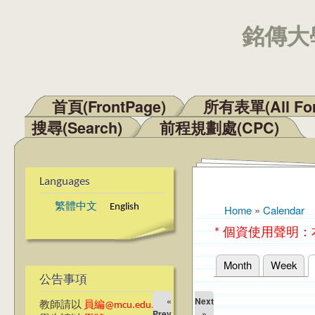
銘傳大學
首頁(FrontPage)
所有表單(All Fo
Main menu
搜尋(Search)
前程規劃處(CPC)
Languages
繁體中文
English
Home
»
Calendar
You are here
* 個資使用聲明
Month
Week
Primary tabs
公告事項
«
Next
教師請以
員編@mcu.edu.tw
Prev
»