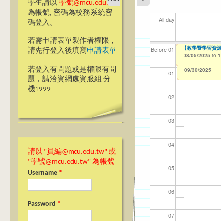
學生請以
學號@mcu.edu.tw
為帳號, 密碼為校務系統密
All day
碼登入。
若需申請表單製作者權限，
CDC【桃園校區】
【教學暨學習資源中
【資網處】efor
我愛銘傳我愛養樂
【財
【財
11
11
Before 01
請先行登入後填寫
申請表單
整合系統～表單製
校區)
08/05/2025
08/05/2025
11/1
11/1
04/1
02/0
to
to
0
1
03/27/2013
09/02/2019
to
to
若登入有問題或是權限有問
12/31/2027
09/30/2025
01
題，請洽資網處資服組 分
機1999
02
03
04
請以 "員編@mcu.edu.tw" 或
"學號@mcu.edu.tw" 為帳號
05
Username
*
06
Password
*
07