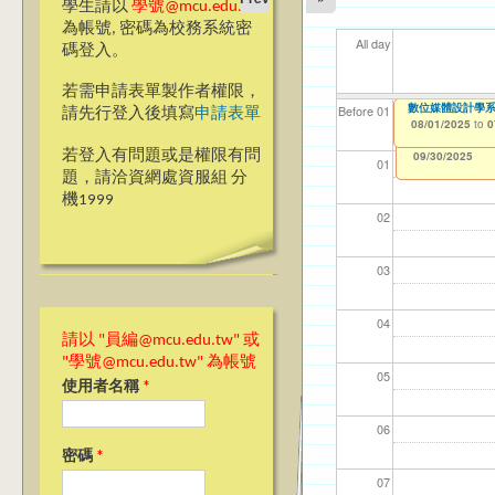
學生請以
學號@mcu.edu.tw
為帳號, 密碼為校務系統密
All day
碼登入。
若需申請表單製作者權限，
數位媒體設計學
【資網處】efor
我愛銘傳我愛養樂
【財
【財
11
11
Before 01
請先行登入後填寫
申請表單
整合系統～表單製
校區)
08/01/2025
11/1
11/1
04/1
02/0
to
0
03/27/2013
09/02/2019
to
to
若登入有問題或是權限有問
12/31/2027
09/30/2025
01
題，請洽資網處資服組 分
機1999
02
03
04
請以 "員編@mcu.edu.tw" 或
"學號@mcu.edu.tw" 為帳號
05
使用者名稱
*
06
密碼
*
07