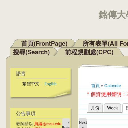
銘傳大學
首頁(FrontPage)
所有表單(All Fo
主選單
搜尋(Search)
前程規劃處(CPC)
語言
繁體中文
English
首頁
»
Calendar
您在這裡
* 個資使用聲明
月份
Week
主要索引標籤
公告事項
«
Next
教師請以
員編@mcu.edu.tw
Prev
»