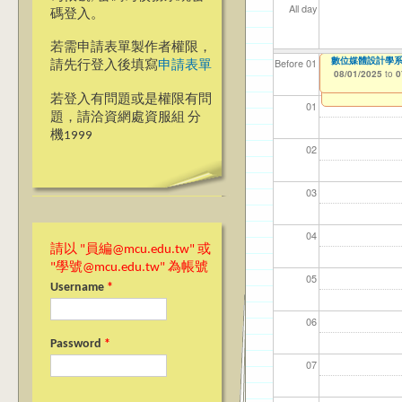
All day
碼登入。
若需申請表單製作者權限，
數位媒體設計學
【資網處】efo
我愛銘傳我愛養樂
Before 01
請先行登入後填寫
申請表單
者申請
08/01/2025
09/02/2019
to
to
0
03/27/2013
to
若登入有問題或是權限有問
01
題，請洽資網處資服組 分
機1999
02
03
04
請以 "員編@mcu.edu.tw" 或
"學號@mcu.edu.tw" 為帳號
05
Username
*
06
Password
*
07