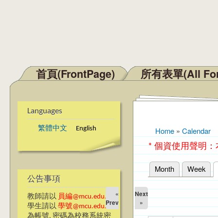
首頁(FrontPage)
所有表單(All Fo
Main menu
Languages
繁體中文
English
Home
»
Calendar
You are here
* 個資使用聲明
Month
Week
Primary tabs
公告事項
«
Next
教師請以
員編@mcu.edu.tw
Prev
»
學生請以
學號@mcu.edu.tw
為帳號, 密碼為校務系統密