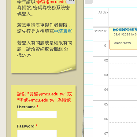
學生請以
學號@mcu.edu.tw
為帳號, 密碼為校務系統密
All day
碼登入。
若需申請表單製作者權限，
數位媒體設計學
【資網處】efor
我愛銘傳我愛養樂
【財
【財
11
11
Before 01
請先行登入後填寫
申請表單
整合系統～表單製
校區)
08/01/2025
11/1
11/1
04/1
02/0
to
0
03/27/2013
09/02/2019
to
to
若登入有問題或是權限有問
12/31/2027
09/30/2025
01
題，請洽資網處資服組 分
機1999
02
03
04
請以 "員編@mcu.edu.tw" 或
"學號@mcu.edu.tw" 為帳號
05
Username
*
06
Password
*
07