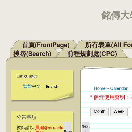
銘傳大學
首頁(FrontPage)
所有表單(All Fo
Main menu
搜尋(Search)
前程規劃處(CPC)
Languages
繁體中文
English
Home
»
Calendar
You are here
* 個資使用聲明
Month
Week
Primary tabs
公告事項
«
Next
教師請以
員編@mcu.edu.tw
Prev
»