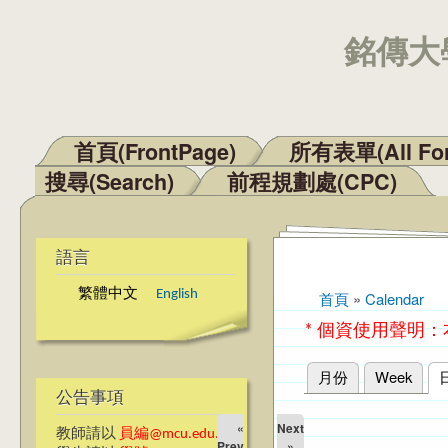
銘傳大學
首頁(FrontPage)
所有表單(All Fo
主選單
搜尋(Search)
前程規劃處(CPC)
語言
繁體中文
English
首頁
»
Calendar
您在這裡
* 個資使用聲明
月份
Week
主要索引標籤
公告事項
«
Next
教師請以
員編@mcu.edu.tw
Prev
»