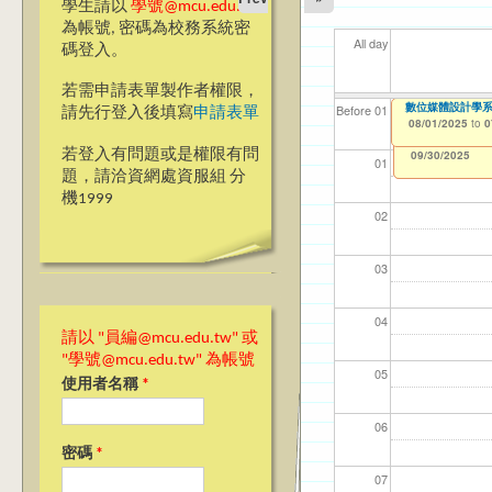
學生請以
學號@mcu.edu.tw
為帳號, 密碼為校務系統密
All day
碼登入。
若需申請表單製作者權限，
數位媒體設計學
【資網處】efor
我愛銘傳我愛養樂
【財
【財
11
11
Before 01
請先行登入後填寫
申請表單
整合系統～表單製
校區)
08/01/2025
11/1
11/1
04/1
02/0
to
0
03/27/2013
09/02/2019
to
to
若登入有問題或是權限有問
12/31/2027
09/30/2025
01
題，請洽資網處資服組 分
機1999
02
03
04
請以 "員編@mcu.edu.tw" 或
"學號@mcu.edu.tw" 為帳號
05
使用者名稱
*
06
密碼
*
07