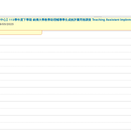
113學年度下學期 銘傳大學教學助理輔導學生成效評量問卷調查 Teaching Assistant Implementation
rm活動報名整合系統～表單製作
多(桃園校區)
【財務處】工讀時數記錄
【財務處】漏打卡補打記錄
114學年度前程規劃處回饋表(服務學習教師研習)
114學年度前程規劃處活動回饋表(服務學習活動)
114學年度前程規劃處活動回饋表(職涯諮詢)
【學務處生輔組】112學年度第一學期就學貸款申請
114學年度前程規劃處活動回饋表(職涯夢想家)
教務處進修課程認證填報單
商品設計學系學生通訊錄
114學年度前程規劃處活動回饋表(職涯輔導活動)
【財務處】國科會大專生宣導會議服
商業設計學系通訊錄
高中職學校邀請銘傳大學教師_學群介
【國教處僑陸事務組】113學年度陸
【人智系】銘傳大
【人智系】銘傳大
【人智系】銘傳大
9/05/2025
09/30/2025
11/12/2021
11/15/2021
04/17/2022
02/01/2023
to
to
to
to
07/31/2027
07/31/2027
07/31/2026
06/30/2026
03/01/2023
07/17/2023
09/11/2023
to
to
to
06/12/2026
12/31/2028
01/02/2026
11/08/2023
11/08/2023
02/01/2024
to
to
to
11/09/2026
12/31/2027
06/30/2026
08/01/2024
08/13/2024
09/01/2024
09/01/2024
to
to
to
to
10/31/2027
08/13/2025
08/31/2026
07/31/2025
09/18/2024
09/18/2024
09/18/2024
to
to
to
12/31/2027