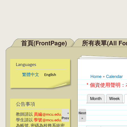
首頁(FrontPage)
所有表單(All Fo
Main menu
Languages
繁體中文
English
Home
»
Calendar
You are here
* 個資使用聲明
Month
Week
Primary tabs
公告事項
«
Next
教師請以
員編@mcu.edu.tw
Prev
»
學生請以
學號@mcu.edu.tw
為帳號, 密碼為校務系統密