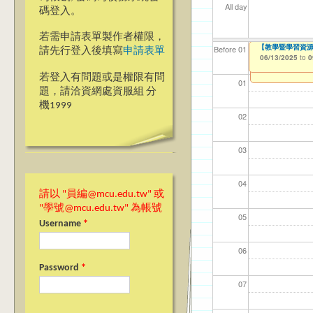
All day
碼登入。
若需申請表單製作者權限，
【教學暨學習資源中心】
【資網處】efo
我愛銘傳我愛養樂
Before 01
請先行登入後填寫
申請表單
者申請
06/13/2025
09/02/2019
to
to
0
03/27/2013
to
若登入有問題或是權限有問
01
題，請洽資網處資服組 分
機1999
02
03
04
請以 "員編@mcu.edu.tw" 或
"學號@mcu.edu.tw" 為帳號
05
Username
*
06
Password
*
07