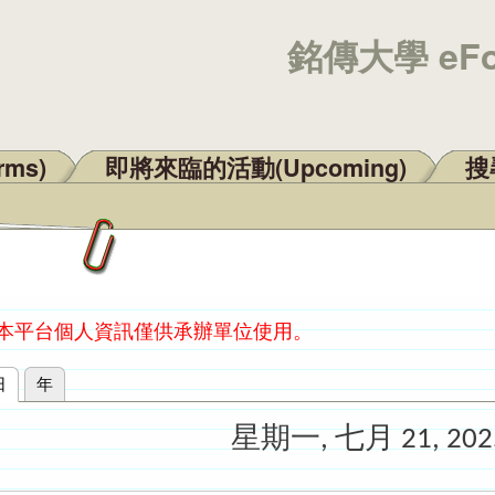
銘傳大學 eF
rms)
即將來臨的活動(Upcoming)
搜尋
：本平台個人資訊僅供承辦單位使用。
日
(作用中頁籤)
年
星期一, 七月 21, 202