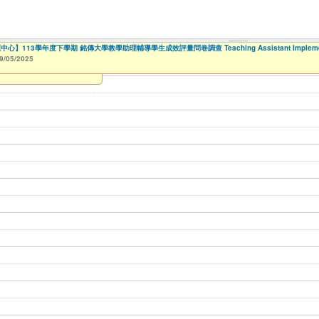
113學年度下學期 銘傳大學教學助理輔導學生成效評量問卷調查 Teaching Assistant Implementation
rm活動報名整合系統～表單製作
多(桃園校區)
【財務處】工讀時數記錄
【財務處】漏打卡補打記錄
114學年度前程規劃處回饋表(服務學習教師研習)
114學年度前程規劃處活動回饋表(服務學習活動)
114學年度前程規劃處活動回饋表(職涯諮詢)
【學務處生輔組】112學年度第一學期就學貸款申請
114學年度前程規劃處活動回饋表(職涯夢想家)
教務處進修課程認證填報單
商品設計學系學生通訊錄
114學年度前程規劃處活動回饋表(職涯輔導活動)
【財務處】國科會大專生宣導會議服
商業設計學系通訊錄
高中職學校邀請銘傳大學教師_學群介
【國教處僑陸事務組】113學年度陸
【人智系】銘傳大
【人智系】銘傳大
【人智系】銘傳大
9/05/2025
09/30/2025
11/12/2021
11/15/2021
04/17/2022
02/01/2023
to
to
to
to
07/31/2027
07/31/2027
07/31/2026
06/30/2026
03/01/2023
07/17/2023
09/11/2023
to
to
to
06/12/2026
12/31/2028
01/02/2026
11/08/2023
11/08/2023
02/01/2024
to
to
to
11/09/2026
12/31/2027
06/30/2026
08/01/2024
08/13/2024
09/01/2024
09/01/2024
to
to
to
to
10/31/2027
08/13/2025
08/31/2026
07/31/2025
09/18/2024
09/18/2024
09/18/2024
to
to
to
12/31/2027