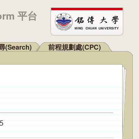
orm 平台
(Search)
前程規劃處(CPC)
5