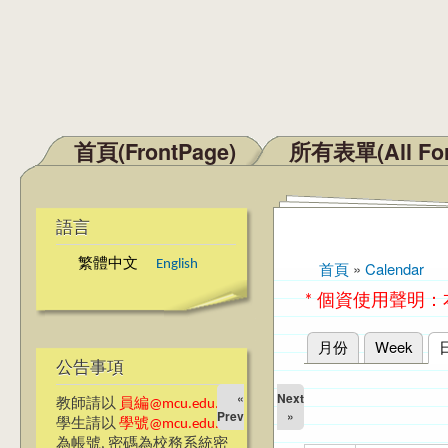
首頁(FrontPage)
所有表單(All Fo
主選單
語言
繁體中文
English
首頁
»
Calendar
您在這裡
* 個資使用聲明
月份
Week
主要索引標籤
公告事項
«
Next
教師請以
員編@mcu.edu.tw
Prev
»
學生請以
學號@mcu.edu.tw
為帳號, 密碼為校務系統密