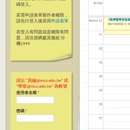
All day
碼登入。
若需申請表單製作者權限，
【教學暨學習資源中心】
【資網處】efo
我愛銘傳我愛養樂
Before 01
請先行登入後填寫
申請表單
者申請
06/13/2025
09/02/2019
to
to
0
03/27/2013
to
若登入有問題或是權限有問
01
題，請洽資網處資服組 分
機1999
02
03
04
請以 "員編@mcu.edu.tw" 或
"學號@mcu.edu.tw" 為帳號
05
使用者名稱
*
06
密碼
*
07