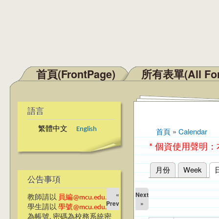
首頁(FrontPage)
所有表單(All Fo
主選單
語言
繁體中文
English
首頁
»
Calendar
您在這裡
* 個資使用聲明
月份
Week
主要索引標籤
公告事項
«
Next
教師請以
員編@mcu.edu.tw
Prev
»
學生請以
學號@mcu.edu.tw
為帳號, 密碼為校務系統密