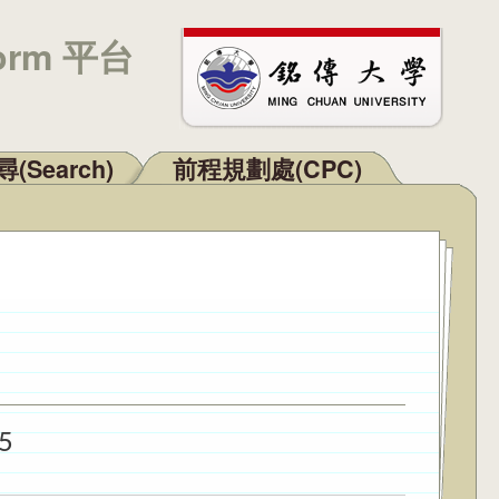
orm 平台
(Search)
前程規劃處(CPC)
5