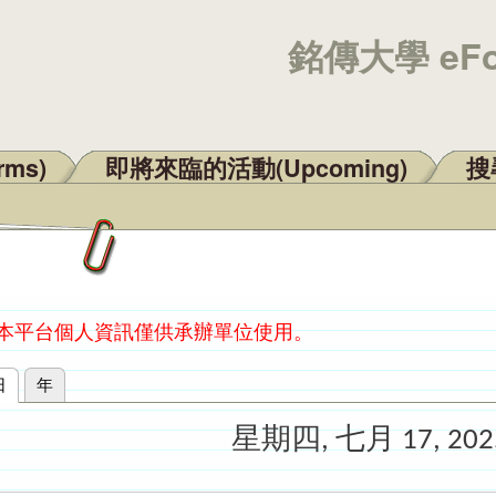
銘傳大學 eF
rms)
即將來臨的活動(Upcoming)
搜尋
：本平台個人資訊僅供承辦單位使用。
日
(作用中頁籤)
年
星期四, 七月 17, 202