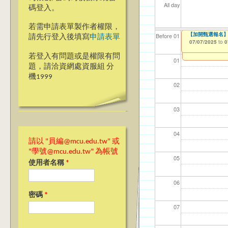
All day
碼登入。
若需申請表單製作者權限，
【加開甄選報名】
【資網處】efo
我愛銘傳我愛養樂
Before 01
請先行登入後填寫
申請表單
者申請
07/07/2025
09/02/2019
to
to
0
03/27/2013
to
若登入有問題或是權限有問
01
題，請洽資網處資服組 分
機1999
02
03
04
請以 "員編@mcu.edu.tw" 或
"學號@mcu.edu.tw" 為帳號
05
使用者名稱
*
06
密碼
*
07