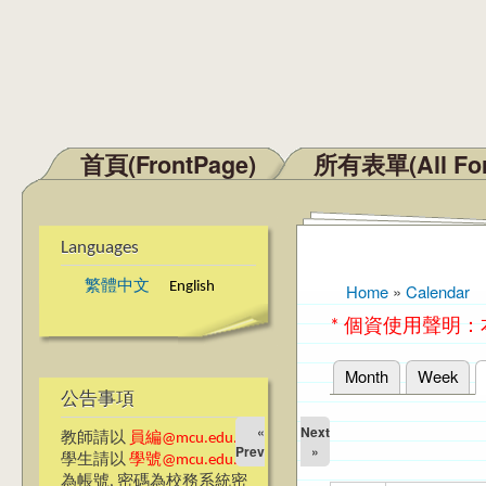
首頁(FrontPage)
所有表單(All Fo
Main menu
Languages
繁體中文
English
Home
»
Calendar
You are here
* 個資使用聲明
Month
Week
Primary tabs
公告事項
«
Next
教師請以
員編@mcu.edu.tw
Prev
»
學生請以
學號@mcu.edu.tw
為帳號, 密碼為校務系統密