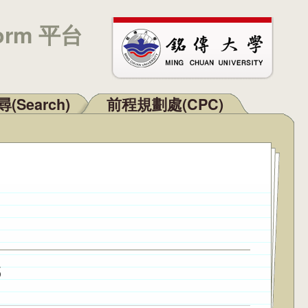
orm 平台
(Search)
前程規劃處(CPC)
5