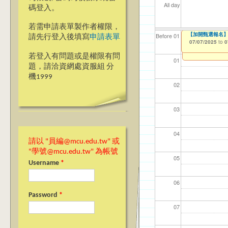
All day
碼登入。
若需申請表單製作者權限，
【加開甄選報名】
【資網處】efo
我愛銘傳我愛養樂
Before 01
請先行登入後填寫
申請表單
者申請
07/07/2025
09/02/2019
to
to
0
03/27/2013
to
若登入有問題或是權限有問
01
題，請洽資網處資服組 分
機1999
02
03
04
請以 "員編@mcu.edu.tw" 或
"學號@mcu.edu.tw" 為帳號
05
Username
*
06
Password
*
07