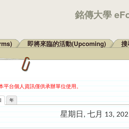
銘傳大學 eF
rms)
即將來臨的活動(Upcoming)
搜尋
：本平台個人資訊僅供承辦單位使用。
日
(作用中頁籤)
年
星期日, 七月 13, 202