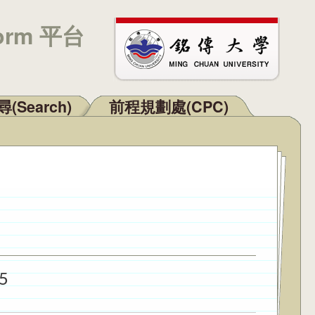
orm 平台
(Search)
前程規劃處(CPC)
5