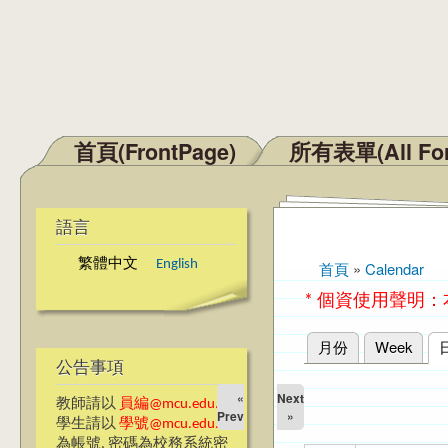
首頁(FrontPage)
所有表單(All Fo
主選單
語言
繁體中文
English
首頁
»
Calendar
您在這裡
* 個資使用聲明
月份
Week
主要索引標籤
公告事項
«
Next
教師請以
員編@mcu.edu.tw
Prev
»
學生請以
學號@mcu.edu.tw
為帳號, 密碼為校務系統密