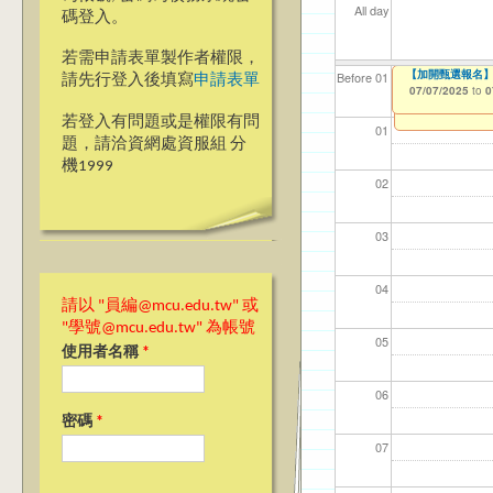
All day
碼登入。
若需申請表單製作者權限，
【加開甄選報名】
【資網處】efo
我愛銘傳我愛養樂
Before 01
請先行登入後填寫
申請表單
者申請
07/07/2025
09/02/2019
to
to
0
03/27/2013
to
若登入有問題或是權限有問
01
題，請洽資網處資服組 分
機1999
02
03
04
請以 "員編@mcu.edu.tw" 或
"學號@mcu.edu.tw" 為帳號
05
使用者名稱
*
06
密碼
*
07