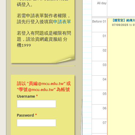
All day
碼登入。
若需申請表單製作者權限，
【體育室】銘傳大
【資網處】efo
我愛銘傳我愛養樂
Before 01
請先行登入後填寫
申請表單
者申請
07/09/2025
09/02/2019
to
to
0
03/27/2013
to
若登入有問題或是權限有問
01
題，請洽資網處資服組 分
機1999
02
03
04
請以 "員編@mcu.edu.tw" 或
"學號@mcu.edu.tw" 為帳號
05
Username
*
06
Password
*
07