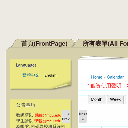
首頁(FrontPage)
所有表單(All Fo
Main menu
Languages
繁體中文
English
Home
»
Calendar
You are here
* 個資使用聲明
Month
Week
Primary tabs
公告事項
«
Next
教師請以
員編@mcu.edu.tw
Prev
»
學生請以
學號@mcu.edu.tw
為帳號, 密碼為校務系統密