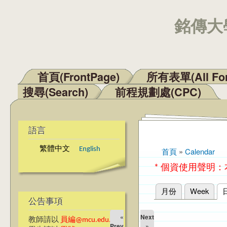
銘傳大學
首頁(FrontPage)
所有表單(All Fo
主選單
搜尋(Search)
前程規劃處(CPC)
語言
繁體中文
English
首頁
»
Calendar
您在這裡
* 個資使用聲明
月份
Week
主要索引標籤
公告事項
«
Next
教師請以
員編@mcu.edu.tw
Prev
»