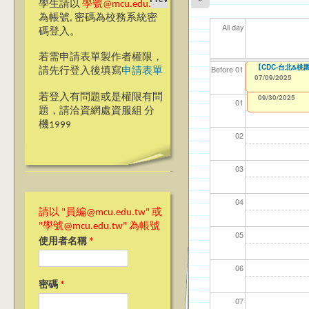
學生請以
學號@mcu.edu.tw
為帳號, 密碼為校務系統密
All day
碼登入。
若需申請表單製作者權限，
【資訊網路處】Po
【CDC-台北&
【資網處】efor
我愛銘傳我愛養樂
【財
【財
11
11
Before 01
請先行登入後填寫
申請表單
整合系統～表單製
校區)
07/09/2025
07/01/2025
11/1
11/1
04/1
02/0
to
0
03/27/2013
09/02/2019
to
to
若登入有問題或是權限有問
12/31/2027
09/30/2025
01
題，請洽資網處資服組 分
機1999
02
03
04
請以 "員編@mcu.edu.tw" 或
"學號@mcu.edu.tw" 為帳號
05
使用者名稱
*
06
密碼
*
07