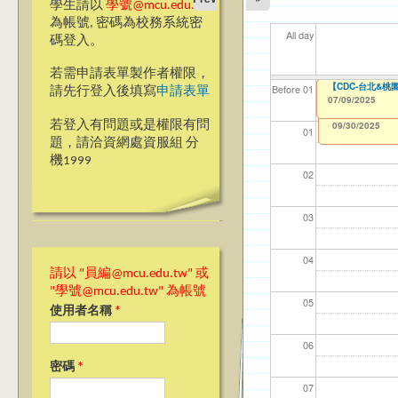
學生請以
學號@mcu.edu.tw
為帳號, 密碼為校務系統密
All day
碼登入。
若需申請表單製作者權限，
【資訊網路處】Po
【CDC-台北&
【資網處】efor
我愛銘傳我愛養樂
【財
【財
11
11
Before 01
請先行登入後填寫
申請表單
整合系統～表單製
校區)
07/09/2025
07/01/2025
11/1
11/1
04/1
02/0
to
0
03/27/2013
09/02/2019
to
to
若登入有問題或是權限有問
12/31/2027
09/30/2025
01
題，請洽資網處資服組 分
機1999
02
03
04
請以 "員編@mcu.edu.tw" 或
"學號@mcu.edu.tw" 為帳號
05
使用者名稱
*
06
密碼
*
07