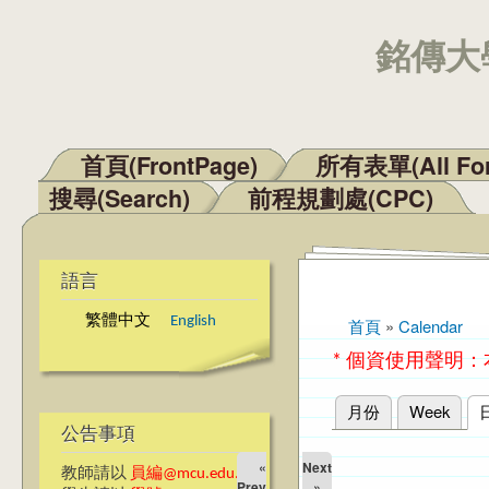
銘傳大學
首頁(FrontPage)
所有表單(All Fo
主選單
搜尋(Search)
前程規劃處(CPC)
語言
繁體中文
English
首頁
»
Calendar
您在這裡
* 個資使用聲明
月份
Week
主要索引標籤
公告事項
«
Next
教師請以
員編@mcu.edu.tw
Prev
»