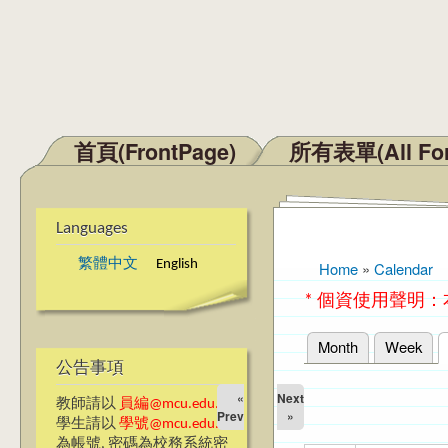
首頁(FrontPage)
所有表單(All Fo
Main menu
Languages
繁體中文
English
Home
»
Calendar
You are here
* 個資使用聲明
Month
Week
Primary tabs
公告事項
«
Next
教師請以
員編@mcu.edu.tw
Prev
»
學生請以
學號@mcu.edu.tw
為帳號, 密碼為校務系統密