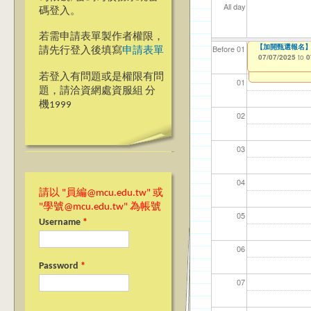
All day
碼登入。
若需申請表單製作者權限，
【加開甄選報名】
【資網處】efo
我愛銘傳我愛養樂
Before 01
請先行登入後填寫
申請表單
者申請
07/07/2025
09/02/2019
to
to
0
03/27/2013
to
若登入有問題或是權限有問
01
題，請洽資網處資服組 分
機1999
02
03
04
請以 "員編@mcu.edu.tw" 或
"學號@mcu.edu.tw" 為帳號
05
Username
*
06
Password
*
07