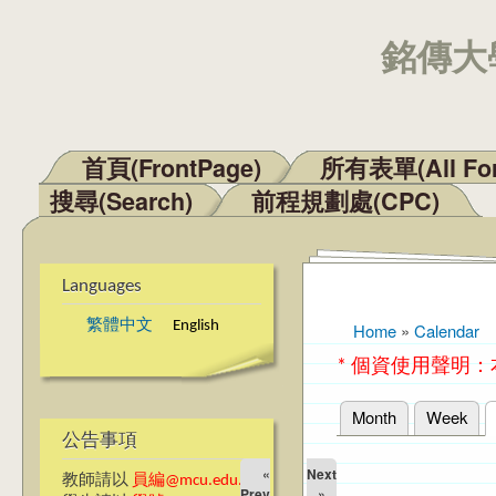
銘傳大學
首頁(FrontPage)
所有表單(All Fo
Main menu
搜尋(Search)
前程規劃處(CPC)
Languages
繁體中文
English
Home
»
Calendar
You are here
* 個資使用聲明
Month
Week
Primary tabs
公告事項
«
Next
教師請以
員編@mcu.edu.tw
Prev
»