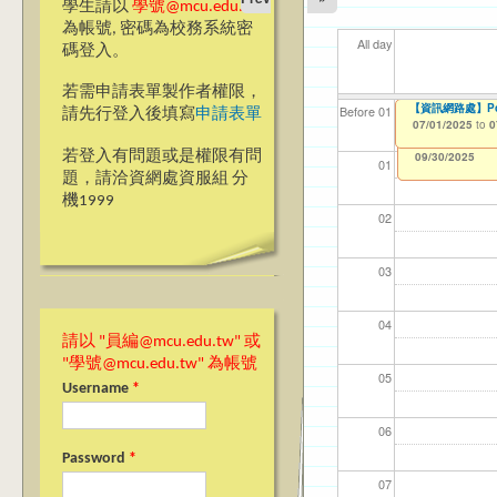
學生請以
學號@mcu.edu.tw
為帳號, 密碼為校務系統密
All day
碼登入。
若需申請表單製作者權限，
【資訊網路處】Po
【資網處】efor
我愛銘傳我愛養樂
【財
【財
11
11
Before 01
請先行登入後填寫
申請表單
整合系統～表單製
校區)
07/01/2025
11/1
11/1
04/1
02/0
to
0
03/27/2013
09/02/2019
to
to
若登入有問題或是權限有問
12/31/2027
09/30/2025
01
題，請洽資網處資服組 分
機1999
02
03
04
請以 "員編@mcu.edu.tw" 或
"學號@mcu.edu.tw" 為帳號
05
Username
*
06
Password
*
07