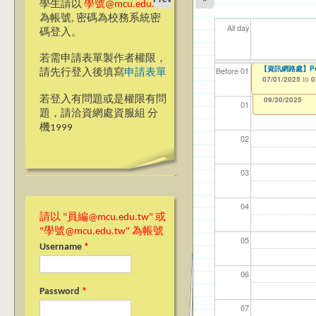
學生請以
學號@mcu.edu.tw
為帳號, 密碼為校務系統密
All day
碼登入。
若需申請表單製作者權限，
【資訊網路處】Po
【資網處】efor
我愛銘傳我愛養樂
【財
【財
11
11
Before 01
請先行登入後填寫
申請表單
整合系統～表單製
校區)
07/01/2025
11/1
11/1
04/1
02/0
to
0
03/27/2013
09/02/2019
to
to
若登入有問題或是權限有問
12/31/2027
09/30/2025
01
題，請洽資網處資服組 分
機1999
02
03
04
請以 "員編@mcu.edu.tw" 或
"學號@mcu.edu.tw" 為帳號
05
Username
*
06
Password
*
07