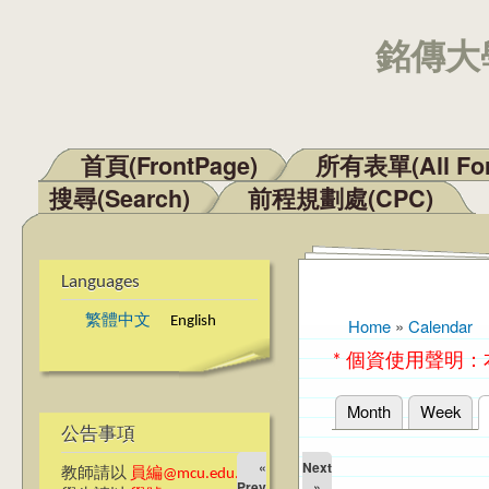
銘傳大學
首頁(FrontPage)
所有表單(All Fo
Main menu
搜尋(Search)
前程規劃處(CPC)
Languages
繁體中文
English
Home
»
Calendar
You are here
* 個資使用聲明
Month
Week
Primary tabs
公告事項
«
Next
教師請以
員編@mcu.edu.tw
Prev
»