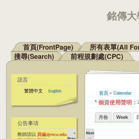
銘傳大學
首頁(FrontPage)
所有表單(All Fo
主選單
搜尋(Search)
前程規劃處(CPC)
語言
繁體中文
English
首頁
»
Calendar
您在這裡
* 個資使用聲明
月份
Week
主要索引標籤
公告事項
«
Next
教師請以
員編@mcu.edu.tw
Prev
»