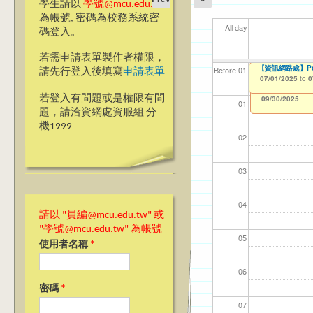
學生請以
學號@mcu.edu.tw
為帳號, 密碼為校務系統密
All day
碼登入。
若需申請表單製作者權限，
【資訊網路處】Po
【資網處】efor
我愛銘傳我愛養樂
【財
【財
11
11
Before 01
請先行登入後填寫
申請表單
整合系統～表單製
校區)
07/01/2025
11/1
11/1
04/1
02/0
to
0
03/27/2013
09/02/2019
to
to
若登入有問題或是權限有問
12/31/2027
09/30/2025
01
題，請洽資網處資服組 分
機1999
02
03
04
請以 "員編@mcu.edu.tw" 或
"學號@mcu.edu.tw" 為帳號
05
使用者名稱
*
06
密碼
*
07