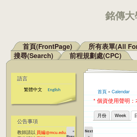
銘傳大學
首頁(FrontPage)
所有表單(All Fo
主選單
搜尋(Search)
前程規劃處(CPC)
語言
繁體中文
English
首頁
»
Calendar
您在這裡
* 個資使用聲明
月份
Week
主要索引標籤
公告事項
«
Next
教師請以
員編@mcu.edu.tw
Prev
»