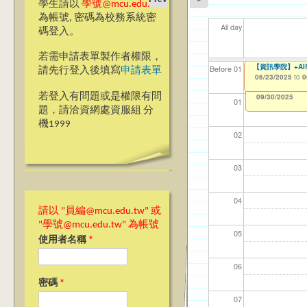
學生請以
學號@mcu.edu.tw
為帳號, 密碼為校務系統密
All day
碼登入。
若需申請表單製作者權限，
【資訊學院】+A
【資網處】efor
我愛銘傳我愛養樂
【財
【財
11
11
Before 01
請先行登入後填寫
申請表單
整合系統～表單製
校區)
06/23/2025
11/1
11/1
04/1
02/0
to
0
03/27/2013
09/02/2019
to
to
若登入有問題或是權限有問
12/31/2027
09/30/2025
01
題，請洽資網處資服組 分
機1999
02
03
04
請以 "員編@mcu.edu.tw" 或
"學號@mcu.edu.tw" 為帳號
05
使用者名稱
*
06
密碼
*
07