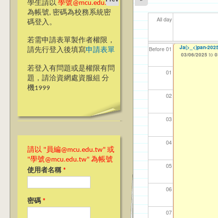
學生請以
學號@mcu.edu.tw
為帳號, 密碼為校務系統密
All day
碼登入。
若需申請表單製作者權限，
銘傳大學 台北校
Ja(>_<)pan
【資網處】efor
我愛銘傳我愛養樂
【財務處】工讀
【財
11
11
11
銘傳
Before 01
請先行登入後填寫
申請表單
整合系統～表單製
校區)
03/03/2025
03/06/2025
11/12/2021
11/1
04/1
02/0
03/0
04/2
to
to
to
1
0
07/31/2027
03/27/2013
09/02/2019
to
to
若登入有問題或是權限有問
12/31/2027
09/30/2025
01
題，請洽資網處資服組 分
機1999
02
03
04
請以 "員編@mcu.edu.tw" 或
"學號@mcu.edu.tw" 為帳號
05
使用者名稱
*
06
密碼
*
07