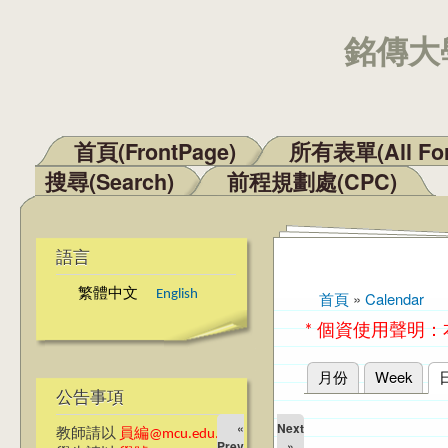
銘傳大學
首頁(FrontPage)
所有表單(All Fo
主選單
搜尋(Search)
前程規劃處(CPC)
語言
繁體中文
English
首頁
»
Calendar
您在這裡
* 個資使用聲明
月份
Week
主要索引標籤
公告事項
«
Next
教師請以
員編@mcu.edu.tw
Prev
»