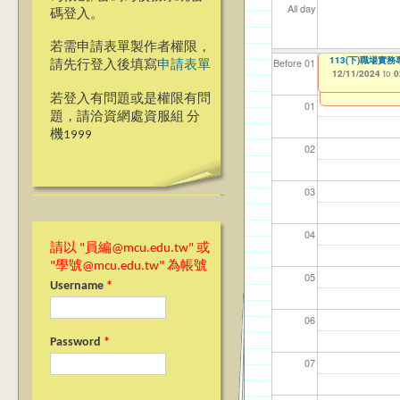
All day
碼登入。
若需申請表單製作者權限，
113(下)職場實務
【資網處】efo
我愛銘傳我愛養樂
Before 01
請先行登入後填寫
申請表單
者申請
12/11/2024
09/02/2019
to
to
0
03/27/2013
to
若登入有問題或是權限有問
01
題，請洽資網處資服組 分
機1999
02
03
04
請以 "員編@mcu.edu.tw" 或
"學號@mcu.edu.tw" 為帳號
05
Username
*
06
Password
*
07