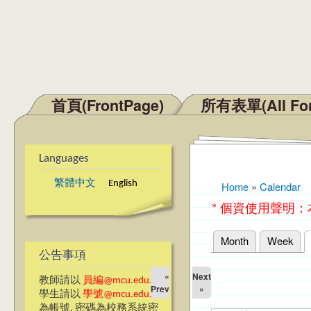
首頁(FrontPage)
所有表單(All Fo
Main menu
Languages
繁體中文
English
Home
»
Calendar
You are here
* 個資使用聲明
Month
Week
Primary tabs
公告事項
«
Next
教師請以
員編@mcu.edu.tw
Prev
»
學生請以
學號@mcu.edu.tw
為帳號, 密碼為校務系統密