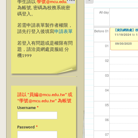
學生請以
學號@mcu.edu.tw
為帳號, 密碼為校務系統密
All day
碼登入。
若需申請表單製作者權限，
銘傳大學 台北校
【資訊網路處】校內
【資網處】efor
我愛銘傳我愛養樂
海青
【財
【財
11
Before 01
請先行登入後填寫
申請表單
整合系統～表單製
校區)
11/12/2024
11/19/2024
08/3
11/1
11/1
04/1
to
to
1
1
03/27/2013
09/02/2019
to
to
若登入有問題或是權限有問
12/31/2027
09/30/2025
01
題，請洽資網處資服組 分
機1999
02
03
04
請以 "員編@mcu.edu.tw" 或
"學號@mcu.edu.tw" 為帳號
05
Username
*
06
Password
*
07