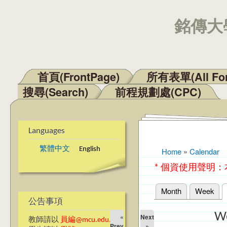
銘傳大學
首頁(FrontPage)
所有表單(All Fo
Main menu
搜尋(Search)
前程規劃處(CPC)
Languages
繁體中文
English
Home
»
Calendar
You are here
* 個資使用聲明
Month
Week
Primary tabs
公告事項
W
«
Next
教師請以
員編@mcu.edu.tw
Prev
»