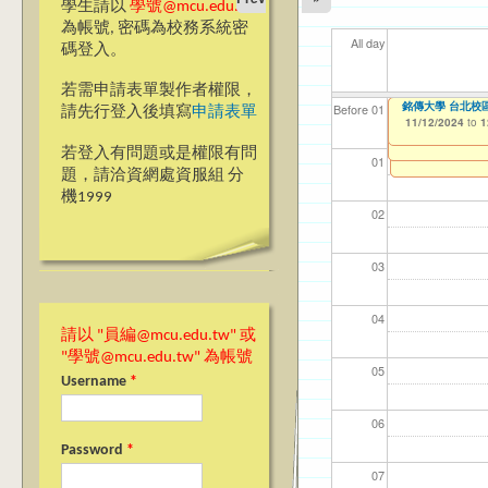
學生請以
學號@mcu.edu.tw
為帳號, 密碼為校務系統密
All day
碼登入。
若需申請表單製作者權限，
【高教深耕計畫】114年
【高教深耕計畫】114年
銘傳大學 台北校
【資網處】efor
我愛銘傳我愛養樂
海青班學生證補
【財務處】工讀
【財
11
11
11
銘傳
【桃
Before 01
請先行登入後填寫
申請表單
to Encourage St
- 17 - Featured L
整合系統～表單製
校區)
11/12/2024
08/31/2021
11/12/2021
11/1
04/1
02/0
03/0
04/2
04/2
to
to
to
1
10/25/2024
10/25/2024
12/31/2024
07/31/2027
to
to
1
1
03/27/2013
09/02/2019
to
to
若登入有問題或是權限有問
12/31/2027
09/30/2025
01
題，請洽資網處資服組 分
機1999
02
03
04
請以 "員編@mcu.edu.tw" 或
"學號@mcu.edu.tw" 為帳號
05
Username
*
06
Password
*
07