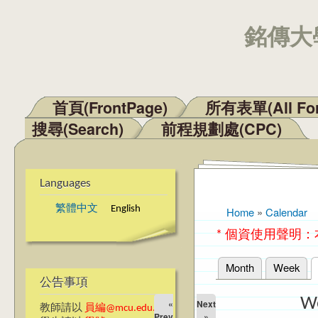
銘傳大學
首頁(FrontPage)
所有表單(All Fo
Main menu
搜尋(Search)
前程規劃處(CPC)
Languages
繁體中文
English
Home
»
Calendar
You are here
* 個資使用聲明
Month
Week
Primary tabs
公告事項
W
«
Next
教師請以
員編@mcu.edu.tw
Prev
»