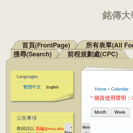
銘傳大學
首頁(FrontPage)
所有表單(All Fo
Main menu
搜尋(Search)
前程規劃處(CPC)
Languages
繁體中文
English
Home
»
Calendar
You are here
* 個資使用聲明
Month
Week
Primary tabs
公告事項
«
Next
教師請以
員編@mcu.edu.tw
Prev
»