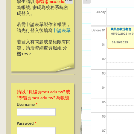
學生請以
學號@mcu.edu.tw
為帳號, 密碼為校務系統密
All day
碼登入。
若需申請表單製作者權限，
畢業生歡送餐會
【資網處】efor
我愛銘傳我愛養樂
系所
海青
【教
【財
Before 01
請先行登入後填寫
申請表單
整合系統～表單製
校區)
05/30/2023
03/2
08/3
11/0
11/1
to
0
03/27/2013
09/02/2019
to
to
若登入有問題或是權限有問
12/31/2027
09/30/2025
01
題，請洽資網處資服組 分
機1999
02
03
04
請以 "員編@mcu.edu.tw" 或
"學號@mcu.edu.tw" 為帳號
05
Username
*
06
Password
*
07